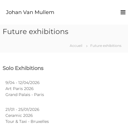
A
l
Johan Van Mullem
l
e
r
Future exhibitions
a
u
c
Accueil
Future exhibitions
o
n
t
Solo Exhibitions
e
n
u
9/04 - 12/04/2026
Art Paris 2026
Grand Palais - Paris
21/01 - 25/01/2026
Ceramic 2026
Tour & Taxi - Bruxelles