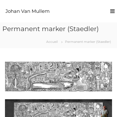
A
l
Johan Van Mullem
l
e
r
Permanent marker (Staedler)
a
u
c
Accueil
Permanent marker (Staedler)
o
n
t
e
n
u