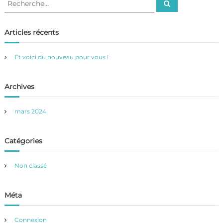
R
e
e
c
c
h
e
h
Articles récents
r
e
c
h
r
e
Et voici du nouveau pour vous !
r
c
h
e
Archives
r
:
mars 2024
Catégories
Non classé
Méta
Connexion