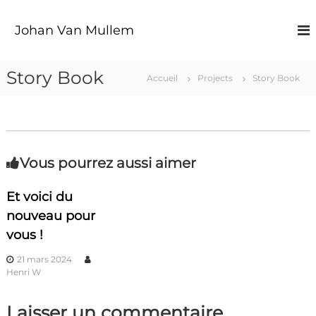
A
l
Johan Van Mullem
l
e
r
Story Book
Accueil
Projects
Story Book
a
u
c
o
n
t
Vous pourrez aussi aimer
e
n
Et voici du
u
nouveau pour
vous !
21 mars 2024
Henri W
Laisser un commentaire